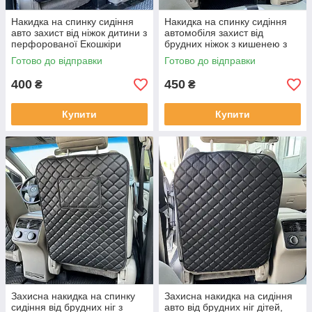
Накидка на спинку сидіння
Накидка на спинку сидіння
авто захист від ніжок дитини з
автомобіля захист від
перфорованої Екошкіри
брудних ніжок з кишенею з
Чорна
перфорованої Екошкіри
Готово до відправки
Готово до відправки
Чорна
400
450
₴
₴
Купити
Купити
Захисна накидка на спинку
Захисна накидка на сидіння
сидіння від брудних ніг з
авто від брудних ніг дітей,