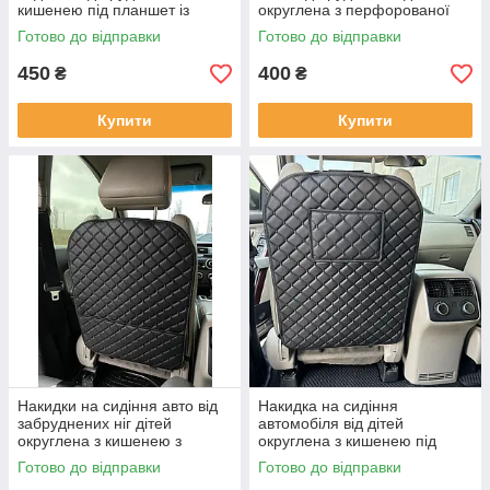
кишенею під планшет із
округлена з перфорованої
перфорованої екошкіри
Екошкіри Чорна
Готово до відправки
Готово до відправки
Чорна
450
400
₴
₴
Купити
Купити
Накидки на сидіння авто від
Накидка на сидіння
забруднених ніг дітей
автомобіля від дітей
округлена з кишенею з
округлена з кишенею під
перфорованої екошкіри
планшет із перфорованої
Готово до відправки
Готово до відправки
Чорна
екошкіри Чорна