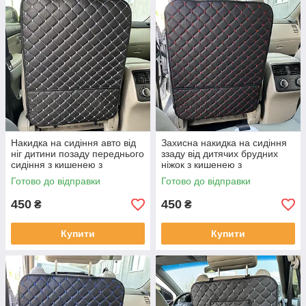
Накидка на сидіння авто від
Захисна накидка на сидіння
ніг дитини позаду переднього
ззаду від дитячих брудних
сидіння з кишенею з
ніжок з кишенею з
перфорованої екошкіри
перфорованої екошкіри
Готово до відправки
Готово до відправки
Чорна
Чорна
450
450
₴
₴
Купити
Купити