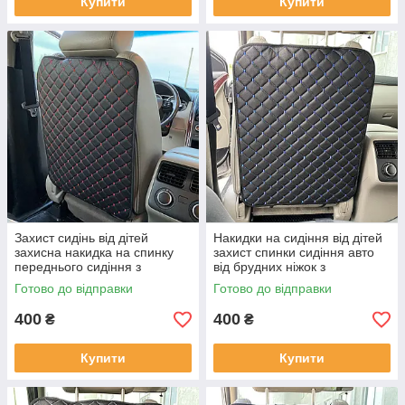
Купити
Купити
Захист сидінь від дітей
Накидки на сидіння від дітей
захисна накидка на спинку
захист спинки сидіння авто
переднього сидіння з
від брудних ніжок з
перфорованої Екошкіри
перфорованої Екошкіри
Готово до відправки
Готово до відправки
Чорна
Чорна
400
400
₴
₴
Купити
Купити