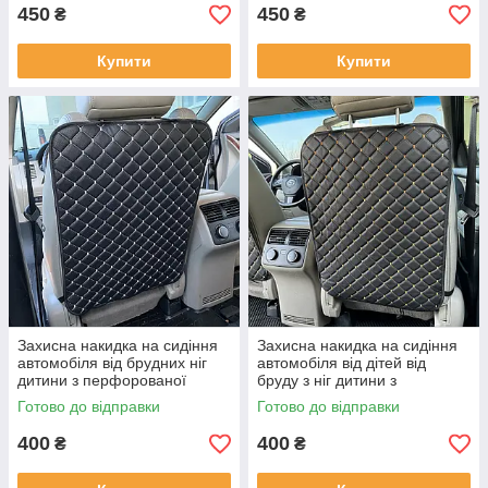
450
450
₴
₴
Купити
Купити
Захисна накидка на сидіння
Захисна накидка на сидіння
автомобіля від брудних ніг
автомобіля від дітей від
дитини з перфорованої
бруду з ніг дитини з
екошкіри Чорна
перфорованої екошкіри
Готово до відправки
Готово до відправки
Чорна
400
400
₴
₴