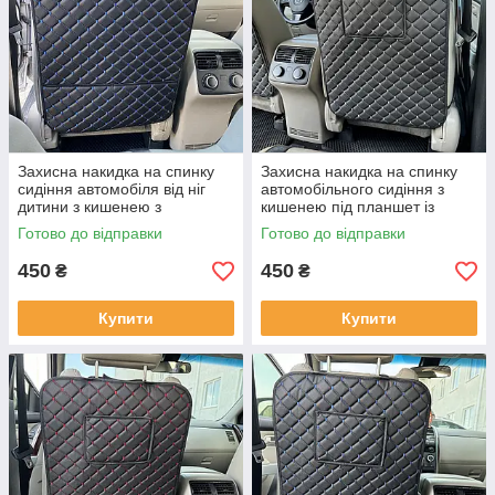
Захисна накидка на спинку
Захисна накидка на спинку
сидіння автомобіля від ніг
автомобільного сидіння з
дитини з кишенею з
кишенею під планшет із
перфорованої екошкіри
перфорованої екошкіри
Готово до відправки
Готово до відправки
Чорна
Чорна
450
450
₴
₴
Купити
Купити