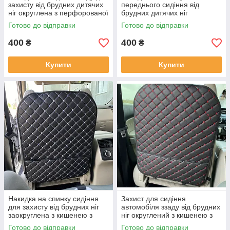
захисту від брудних дитячих
переднього сидіння від
ніг округлена з перфорованої
брудних дитячих ніг
екошкіри Чорна
округлена з перфорованої
Готово до відправки
Готово до відправки
екошкіри Чорна
400
400
₴
₴
Купити
Купити
Накидка на спинку сидіння
Захист для сидіння
для захисту від брудних ніг
автомобіля ззаду від брудних
заокруглена з кишенею з
ніг округлений з кишенею з
перфорованої Екошкіри
перфорованої Екошкіри
Готово до відправки
Готово до відправки