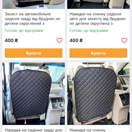
Захист на автомобільне
Накидки на спинку сидіння
сидіння ззаду від брудних ніг
авто для захисту від брудних
дитини округлений з
ніг дитини округлена з
перфорованої екошкіри
перфорованої Екошкіри
Готово до відправки
Готово до відправки
Чорний
Чорна.
400
400
₴
₴
Купити
Купити
Накидка на сидіння ззаду для
Накидка на спинку