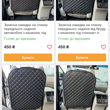
Захисна накидка на спинку
Захисна накидка на спинку
переднього сидіння
переднього сидіння від бруду
автомобіля з кишенею під
з кишенею під планшет із
планшет із перфоров.
перфорованої екошкіри
Готово до відправки
Готово до відправки
Екошкіри Чорна
Чорна
450
450
₴
₴
Купити
Купити