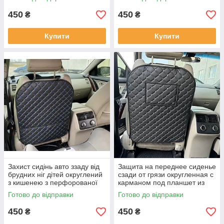
Чорна
Чорний
450
450
₴
₴
Купити
Купити
Захист сидінь авто ззаду від
Защита на переднее сиденье
брудних ніг дітей округлений
сзади от грязи округленная с
з кишенею з перфорованої
карманом под планшет из
Екошкіри Чорний
перфорированной Экокожи
Готово до відправки
Готово до відправки
Черная
450
450
₴
₴