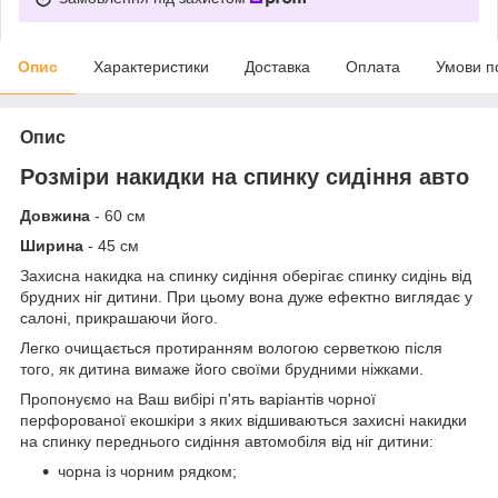
Опис
Характеристики
Доставка
Оплата
Умови п
Опис
Розміри накидки на спинку сидіння авто
Довжина
- 60 см
Ширина
- 45 см
Захисна накидка на спинку сидіння оберігає спинку сидінь від
брудних ніг дитини. При цьому вона дуже ефектно виглядає у
салоні, прикрашаючи його.
Легко очищається протиранням вологою серветкою після
того, як дитина вимаже його своїми брудними ніжками.
Пропонуємо на Ваш вибірі п'ять варіантів чорної
перфорованої екошкіри з яких відшиваються захисні накидки
на спинку переднього сидіння автомобіля від ніг дитини:
чорна із чорним рядком;