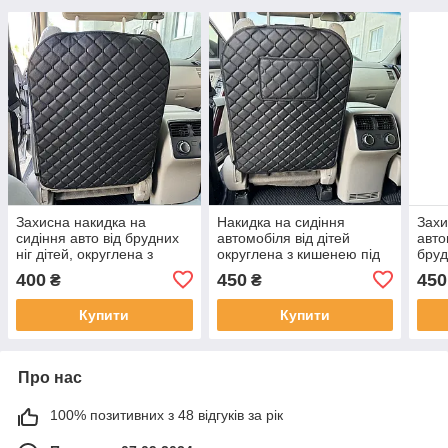
Захисна накидка на
Накидка на сидіння
Захи
сидіння авто від брудних
автомобіля від дітей
авто
ніг дітей, округлена з
округлена з кишенею під
бруд
перфорованої Екошкіри
планшет із перфорованої
кише
400
450
450
₴
₴
Чорна
екошкіри Чорна
Екош
Купити
Купити
Про нас
100% позитивних з 48 відгуків за рік