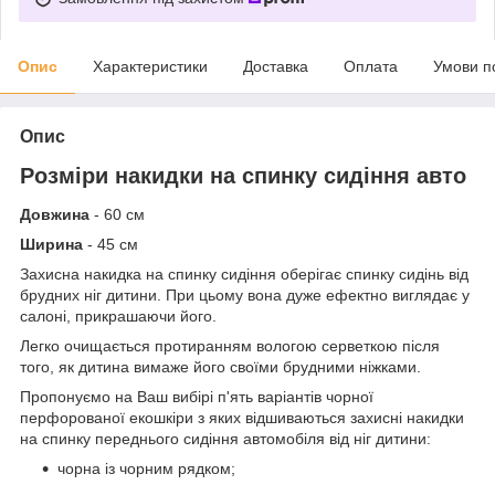
Опис
Характеристики
Доставка
Оплата
Умови п
Опис
Розміри накидки на спинку сидіння авто
Довжина
- 60 см
Ширина
- 45 см
Захисна накидка на спинку сидіння оберігає спинку сидінь від
брудних ніг дитини. При цьому вона дуже ефектно виглядає у
салоні, прикрашаючи його.
Легко очищається протиранням вологою серветкою після
того, як дитина вимаже його своїми брудними ніжками.
Пропонуємо на Ваш вибірі п'ять варіантів чорної
перфорованої екошкіри з яких відшиваються захисні накидки
на спинку переднього сидіння автомобіля від ніг дитини:
чорна із чорним рядком;