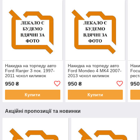
Накидка на торпеду авто
Накидка на торпеду авто
Наки
Ford Ranjer 3 пок. 1997-
Ford Mondeo 4 MK4 2007-
Focu
2011 чохол килимок
2013 чохол килимок
рест
накидка на панель
накидка на панель
чехо
950
950
950
₴
₴
приладів Форд Рейнджер
приладів Форд Мондео 4
пане
Купити
Купити
Акційні пропозиції та новинки