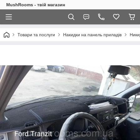
MushRooms - твій магазин
Товари та послуги
Накидки на панель приладів
Ники