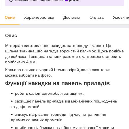
Опис
Характеристики
Доставка
Оплата
Умови п
Опис
Матеріал виготовлення накидок на торпеду - карпет. Це
щільна тканина, що нагадує ворсистий килимок. Щось подібне
до войлока. Товщина тканини разом із окантовкою становить
приблизно 4 мм.
Кольора накидок: чорний і темно-сірий, колір окантовки
можна вибрати на фото.
Функції накидки на панель приладів
робить салон автомобіля затишним;
захищає панель приладів від механічних пошкоджень
та деформацій
знижує нагрівання торпеди під час потрапляння
прямих сонячних променів
прибирає відблиски на лобовому склі вашої машини.