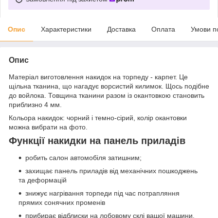
Опис
Характеристики
Доставка
Оплата
Умови п
Опис
Матеріал виготовлення накидок на торпеду - карпет. Це
щільна тканина, що нагадує ворсистий килимок. Щось подібне
до войлока. Товщина тканини разом із окантовкою становить
приблизно 4 мм.
Кольора накидок: чорний і темно-сірий, колір окантовки
можна вибрати на фото.
Функції накидки на панель приладів
робить салон автомобіля затишним;
захищає панель приладів від механічних пошкоджень
та деформацій
знижує нагрівання торпеди під час потрапляння
прямих сонячних променів
прибирає відблиски на лобовому склі вашої машини.