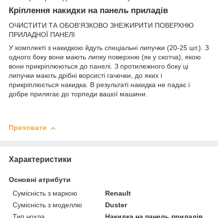
Кріплення накидки на панель приладів
ОЧИСТИТИ ТА ОБОВ'ЯЗКОВО ЗНЕЖИРИТИ ПОВЕРХНЮ
ПРИЛАДНОЇ ПАНЕЛІ
У комплекті з накидкою йдуть спеціальні липучки (20-25 шт.). З
одного боку вони мають липку поверхню (як у скотча), якою
вони прикріплюються до панелі. З протилежного боку ці
липучки мають дрібні ворсисті гачечки, до яких і
прикріплюється накидка. В результаті накидка не падає і
добре прилягає до торпеди вашої машини.
Приховати
Характеристики
Основні атрибути
Сумісність з маркою
Renault
Сумісність з моделлю
Duster
Тип чохла
Накидка на панель приладів