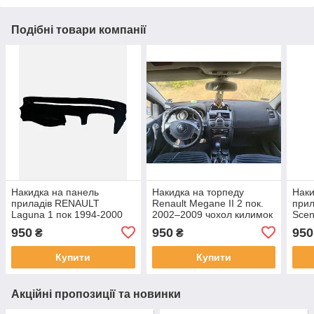
Подібні товари компанії
Накидка на панель
Накидка на торпеду
Наки
приладів RENAULT
Renault Megane II 2 пок.
при
Laguna 1 пок 1994-2000
2002–2009 чохол килимок
Scen
Чохол/накидка на торпеду
накидка на панель
Чохо
950
950
950
₴
₴
авто Рено Лагуна
приладів авто Рено Меган
авто
2
Купити
Купити
Акційні пропозиції та новинки