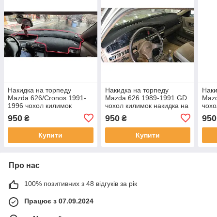
Накидка на торпеду
Накидка на торпеду
Наки
Mazda 626/Cronos 1991-
Mazda 626 1989-1991 GD
Mazd
1996 чохол килимок
чохол килимок накидка на
чохо
накидка на панель
панель приладів
пане
950
950
950
₴
₴
приладів Мазда від
автомобіля Мазда 626 від
Мазд
сонячних відблисків
відблисків
відб
Купити
Купити
Про нас
100% позитивних з 48 відгуків за рік
Працює з 07.09.2024