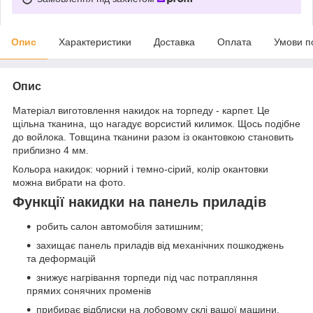
Опис
Характеристики
Доставка
Оплата
Умови п
Опис
Матеріал виготовлення накидок на торпеду - карпет. Це
щільна тканина, що нагадує ворсистий килимок. Щось подібне
до войлока. Товщина тканини разом із окантовкою становить
приблизно 4 мм.
Кольора накидок: чорний і темно-сірий, колір окантовки
можна вибрати на фото.
Функції накидки на панель приладів
робить салон автомобіля затишним;
захищає панель приладів від механічних пошкоджень
та деформацій
знижує нагрівання торпеди під час потрапляння
прямих сонячних променів
прибирає відблиски на лобовому склі вашої машини.