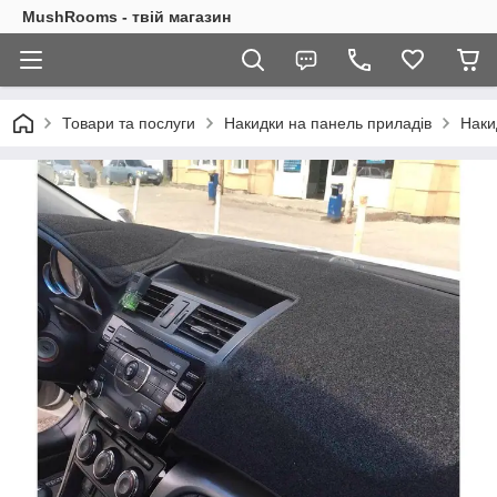
MushRooms - твій магазин
Товари та послуги
Накидки на панель приладів
Наки