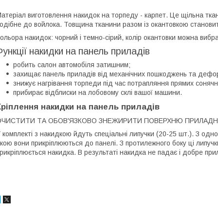
атеріал виготовлення накидок на торпеду - карпет. Це щільна тка
одібне до войлока. Товщина тканини разом із окантовкою становит
ольора накидок: чорний і темно-сірий, колір окантовки можна вибр
Функції накидки на панель приладів
робить салон автомобіля затишним;
захищає панель приладів від механічних пошкоджень та дефо
знижує нагрівання торпеди під час потрапляння прямих сонячн
прибирає відблиски на лобовому склі вашої машини.
Кріплення накидки на панель приладів
ОЧИСТИТИ ТА ОБОВ'ЯЗКОВО ЗНЕЖИРИТИ ПОВЕРХНЮ ПРИЛАДН
 комплекті з накидкою йдуть спеціальні липучки (20-25 шт.). З одно
кою вони прикріплюються до панелі. З протилежного боку ці липучки
рикріплюється накидка. В результаті накидка не падає і добре пр