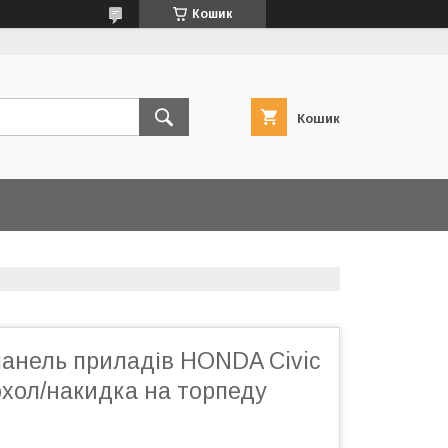
Кошик
Кошик
панель приладів HONDA Civic
охол/накидка на торпеду