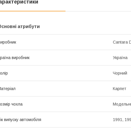
арактеристики
Основні атрибути
иробник
Cantara D
раїна виробник
Україна
олір
Чорний
атеріал
Карпет
озмір чохла
Модельн
ік випуску автомобіля
1991, 199