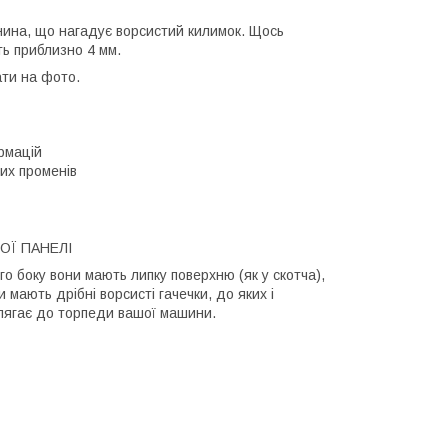
нина, що нагадує ворсистий килимок. Щось
ь приблизно 4 мм.
ати на фото.
рмацій
их променів
ОЇ ПАНЕЛІ
го боку вони мають липку поверхню (як у скотча),
 мають дрібні ворсисті гачечки, до яких і
илягає до торпеди вашої машини.