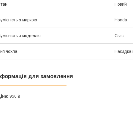
Стан
Новий
умісність з маркою
Honda
умісність з моделлю
Civic
ип чохла
Накидка 
нформація для замовлення
іна:
950 ₴