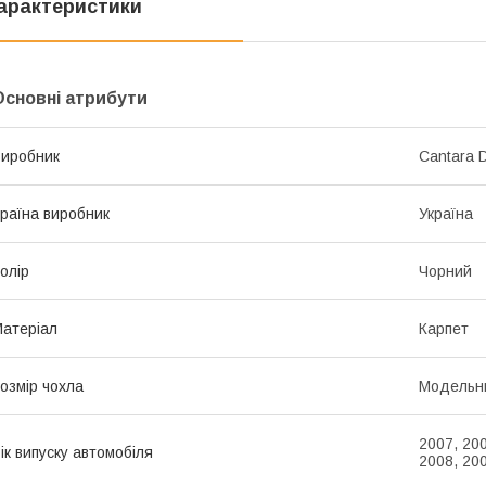
арактеристики
Основні атрибути
иробник
Cantara D
раїна виробник
Україна
олір
Чорний
атеріал
Карпет
озмір чохла
Модельн
2007, 200
ік випуску автомобіля
2008, 20