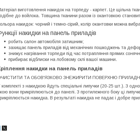
атеріал виготовлення накидок на торпеду - карпет. Це щільна тка
одібне до войлока. Товщина тканини разом із окантовкою становит
ольора накидок: чорний і темно-сірий, колір окантовки можна вибр
Функції накидки на панель приладів
робить салон автомобіля затишним;
захищає панель приладів від механічних пошкоджень та дефо
знижує нагрівання торпеди під час потрапляння прямих сонячн
прибирає відблиски на лобовому склі вашої машини.
Кріплення накидки на панель приладів
ОЧИСТИТИ ТА ОБОВ'ЯЗКОВО ЗНЕЖИРИТИ ПОВЕРХНЮ ПРИЛАДН
 комплекті з накидкою йдуть спеціальні липучки (20-25 шт.). З одно
кою вони прикріплюються до панелі. З протилежного боку ці липучки
рикріплюється накидка. В результаті накидка не падає і добре пр