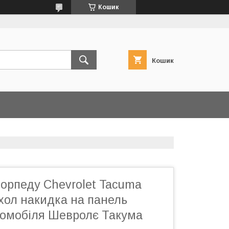
Кошик
Кошик
орпеду Chevrolet Tacuma
хол накидка на панель
томобіля Шевролє Такума