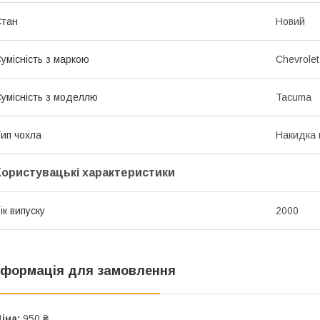
Стан
Новий
умісність з маркою
Chevrolet
умісність з моделлю
Tacuma
ип чохла
Накидка 
Користувацькі характеристики
ік випуску
2000
нформація для замовлення
іна:
950 ₴