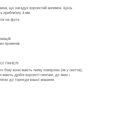
нина, що нагадує ворсистий килимок. Щось
ь приблизно 4 мм.
ати на фото.
рмацій
их променів
ОЇ ПАНЕЛІ
го боку вони мають липку поверхню (як у скотча),
 мають дрібні ворсисті гачечки, до яких і
илягає до торпеди вашої машини.