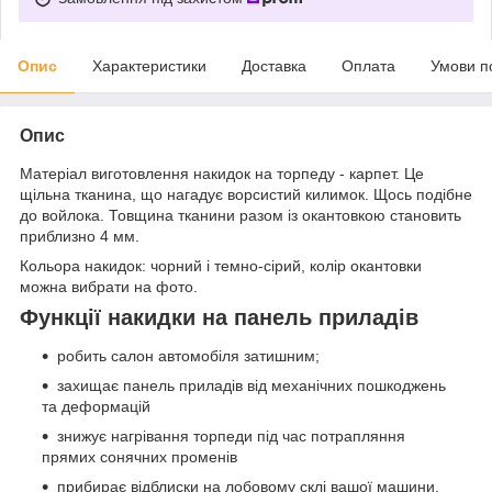
Опис
Характеристики
Доставка
Оплата
Умови п
Опис
Матеріал виготовлення накидок на торпеду - карпет. Це
щільна тканина, що нагадує ворсистий килимок. Щось подібне
до войлока. Товщина тканини разом із окантовкою становить
приблизно 4 мм.
Кольора накидок: чорний і темно-сірий, колір окантовки
можна вибрати на фото.
Функції накидки на панель приладів
робить салон автомобіля затишним;
захищає панель приладів від механічних пошкоджень
та деформацій
знижує нагрівання торпеди під час потрапляння
прямих сонячних променів
прибирає відблиски на лобовому склі вашої машини.