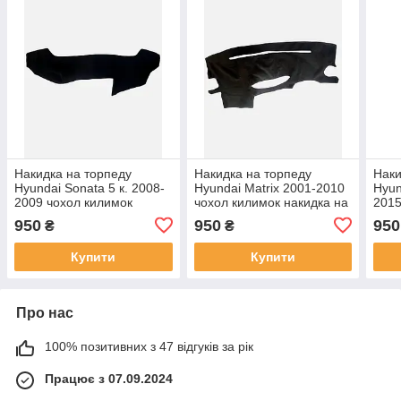
Накидка на торпеду
Накидка на торпеду
Наки
Hyundai Sonata 5 к. 2008-
Hyundai Matrix 2001-2010
Hyun
2009 чохол килимок
чохол килимок накидка на
2015
накидка на панель
панель приладів авто
наки
950
950
950
₴
₴
приладів авто Хюндай
Хюндай Матрікс
прил
Соната
Такс
Купити
Купити
Про нас
100% позитивних з 47 відгуків за рік
Працює з 07.09.2024