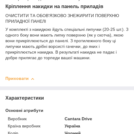
Кріплення накидки на панель приладів
ОЧИСТИТИ ТА ОБОВ'ЯЗКОВО ЗНЕЖИРИТИ ПОВЕРХНЮ
ПРИЛАДНОЇ ПАНЕЛІ
У комплекті з накидкою йдуть спеціальні липучки (20-25 шт.). З
одного боку вони мають липку поверхню (як у скотча), якою
вони прикріплюються до панелі. З протилежного боку ці
липучки мають дрібні ворсисті гачечки, до яких і
прикріплюється накидка. В результаті накидка не падає і
добре прилягає до торпеди вашої машини.
Приховати
Характеристики
Основні атрибути
Виробник
Cantara Drive
Країна виробник
Україна
Колір
Чорний