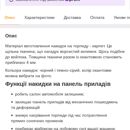
Опис
Характеристики
Доставка
Оплата
Умови п
Опис
Матеріал виготовлення накидок на торпеду - карпет. Це
щільна тканина, що нагадує ворсистий килимок. Щось подібне
до войлока. Товщина тканини разом із окантовкою становить
приблизно 4 мм.
Кольора накидок: чорний і темно-сірий, колір окантовки
можна вибрати на фото.
Функції накидки на панель приладів
робить салон автомобіля затишним;
захищає панель приладів від механічних пошкоджень
та деформацій
знижує нагрівання торпеди під час потрапляння
прямих сонячних променів
прибирає відблиски на лобовому склі вашої машини.