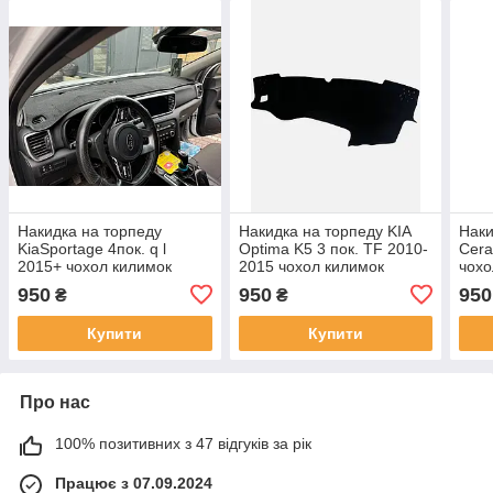
Накидка на торпеду
Накидка на торпеду KIA
Наки
KiaSportage 4пок. q l
Optima K5 3 пок. TF 2010-
Cera
2015+ чохол килимок
2015 чохол килимок
чохо
накидка на панель
накидка на панель
пане
950
950
950
₴
₴
приладів автомобіля КІА
приладів авто КІА Оптима
авто
Спортедж
Купити
Купити
Про нас
100% позитивних з 47 відгуків за рік
Працює з 07.09.2024