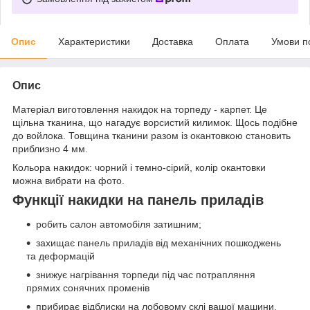
Опис
Характеристики
Доставка
Оплата
Умови п
Опис
Матеріал виготовлення накидок на торпеду - карпет. Це
щільна тканина, що нагадує ворсистий килимок. Щось подібне
до войлока. Товщина тканини разом із окантовкою становить
приблизно 4 мм.
Кольора накидок: чорний і темно-сірий, колір окантовки
можна вибрати на фото.
Функції накидки на панель приладів
робить салон автомобіля затишним;
захищає панель приладів від механічних пошкоджень
та деформацій
знижує нагрівання торпеди під час потрапляння
прямих сонячних променів
прибирає відблиски на лобовому склі вашої машини.