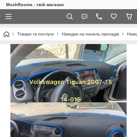
MushRooms - твій магазин
Товари та послуги
Накидки на панель приладів
Наки