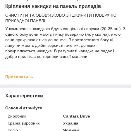
Кріплення накидки на панель приладів
ОЧИСТИТИ ТА ОБОВ'ЯЗКОВО ЗНЕЖИРИТИ ПОВЕРХНЮ
ПРИЛАДНОЇ ПАНЕЛІ
У комплекті з накидкою йдуть спеціальні липучки (20-25 шт.). З
одного боку вони мають липку поверхню (як у скотча), якою
вони прикріплюються до панелі. З протилежного боку ці
липучки мають дрібні ворсисті гачечки, до яких і
прикріплюється накидка. В результаті накидка не падає і
добре прилягає до торпеди вашої машини.
Приховати
Характеристики
Основні атрибути
Виробник
Cantara Drive
Країна виробник
Україна
Колір
Чорний