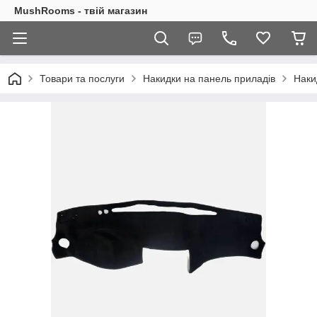
MushRooms - твій магазин
Товари та послуги
Накидки на панель приладів
Наки