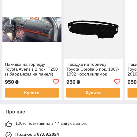
Накидка на торпеду
Накидка на торпеду
Наки
Toyota Avensis 2 пок. T250
Toyota Corolla 6 пок. 1987-
Toyo
(з бардачком на панелі)
1992 чохол килимок
2010
2003-2008 чохол килимок
накидка на панель
наки
950
950
950
₴
₴
накидка на панель
приладів авто Тойота
прил
Королла
Купити
Купити
Про нас
100% позитивних з 47 відгуків за рік
Працює з 07.09.2024