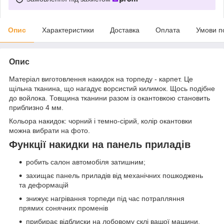
Опис
Характеристики
Доставка
Оплата
Умови п
Опис
Матеріал виготовлення накидок на торпеду - карпет. Це
щільна тканина, що нагадує ворсистий килимок. Щось подібне
до войлока. Товщина тканини разом із окантовкою становить
приблизно 4 мм.
Кольора накидок: чорний і темно-сірий, колір окантовки
можна вибрати на фото.
Функції накидки на панель приладів
робить салон автомобіля затишним;
захищає панель приладів від механічних пошкоджень
та деформацій
знижує нагрівання торпеди під час потрапляння
прямих сонячних променів
прибирає відблиски на лобовому склі вашої машини.