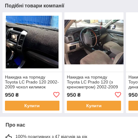
Подібні товари компанії
Накидка на торпеду
Накидка на торпеду
Наки
Toyota LC Prado 120 2002-
Toyota LC Prado 120 (з
Toyo
2009 чохол килимок
кренометром) 2002-2009
дина
накидка на панель
чохол килимок накидка на
чохо
950
950
950
₴
₴
приладів Тойота Прадо
панель приладів Тойота
пане
Прадо
Вен
Купити
Купити
Про нас
100% позитивних з 47 відгуків за рік