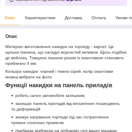
Опис
Характеристики
Доставка
Оплата
Умови п
Опис
Матеріал виготовлення накидок на торпеду - карпет. Це
щільна тканина, що нагадує ворсистий килимок. Щось подібне
до войлока. Товщина тканини разом із окантовкою становить
приблизно 4 мм.
Кольора накидок: чорний і темно-сірий, колір окантовки
можна вибрати на фото.
Функції накидки на панель приладів
робить салон автомобіля затишним;
захищає панель приладів від механічних пошкоджень
та деформацій
знижує нагрівання торпеди під час потрапляння
прямих сонячних променів
прибирає відблиски на лобовому склі вашої машини.