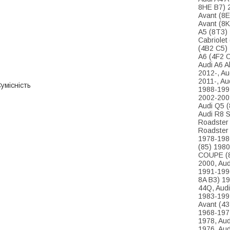
8HE B7) 2
Avant (8E
Avant (8K
A5 (8T3) 
Cabriolet
(4B2 C5) 
A6 (4F2 C
Audi A6 A
2012-, Au
2011-, Au
умісність
1988-1994
2002-2009
Audi Q5 (
Audi R8 S
Roadster 
Roadster 
1978-198
(85) 1980
COUPE (8
2000, Aud
1991-1996
8A B3) 19
44Q, Audi
1983-1991
Avant (43
1968-1972
1978, Aud
1976, Aud