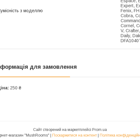
Espace, E
Expert, E
умісність з моделлю
Fenix, FH
Cobra, C
Commandor
Cornel, C
V, Crafte
Daily, Da
DFA1040T
нформація для замовлення
іна:
250 ₴
Сайт створений на маркетплейсі
Prom.ua
Інтернет-магазин "MushRooms" |
Поскаржитися на контент
|
Політика конфіденційн