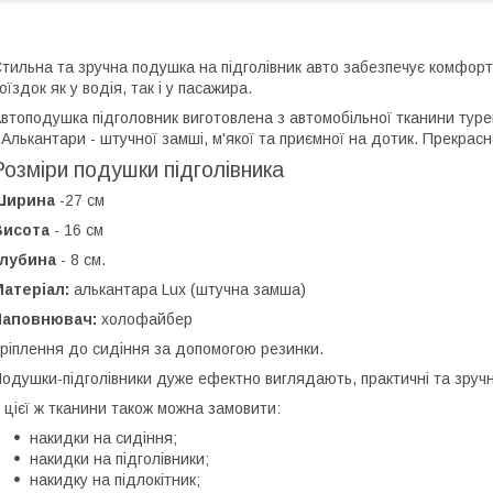
тильна та зручна подушка на підголівник авто забезпечує комфорт 
оїздок як у водія, так і у пасажира.
втоподушка підголовник виготовлена ​​з автомобільної тканини ту
 Алькантари - штучної замші, м'якої та приємної на дотик. Прекрас
Розміри подушки підголівника
Ширина
-27 см
Висота
- 16 см
Глубина
- 8 см.
атеріал:
алькантара Lux (штучна замша)
Наповнювач:
холофайбер
ріплення до сидіння за допомогою резинки.
одушки-підголівники дуже ефектно виглядають, практичні та зручн
 цієї ж тканини також можна замовити:
накидки на сидіння;
накидки на підголівники;
накидку на підлокітник;