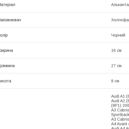
атеріал
Альканта
Наповнювач
Холлофа
олір
Чорний
Ширина
16 см
Довжина
27 см
исота
8 см
Audi A1 (
Audi A2 (
(8P1) 200
A3 Cabrio
Sportback
A3 Cabrio
A4 Avant 
Audi A4 A