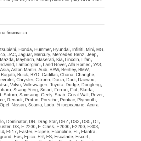
на блискавка
itsubishi, Honda, Hummer, Hyundai, Infiniti, Mini, MG,
eco, JAC, Jaguar, Mercury, Mercedes-Benz, Jeep,
Mazda, Maybach, Maserati, Kia, Lincoln, Lifan,
ndwind, Lamborghini, Land Rover, Alfa Romeo, УАЗ,
Asia, Aston Martin, Audi, BAW, Bentley, BMW,
e, Bugatti, Buick, BYD, Cadillac, Chana, Changhe,
evrolet, Chrysler, Citroen, Dacia, Dadi, Daewoo,
atsu, Volvo, Volkswagen, Toyota, Dodge, Dongfeng,
ubaru, Ssang Yong, Smart, Ferrari, Fiat, Skoda,
t, Saturn, Samsung, Geely, Saab, Great Wall, Rover,
ce, Renault, Proton, Porsche, Pontiac, Plymouth,
Opel, Nissan, Scania, Lada, Універсальне, Acura
o, Dominator, DR, Drag Star, DRZ, DS3, DS5, DT,
uster, DX, E 2200, E-Class, E2000, E2200, E303,
4, E517, Easter, Eclipse, Econoline, EL, Elantra,
grand, Eos, Epica, ER, ES, Escalade, Escort,