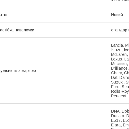
Стан
Новий
астібка наволочки
стандарт
Lancia, M
Isuzu, Iv
McLaren, 
Lexus, La
Москвич, 
Brillianc
умісність з маркою
Chery, Ch
Daf, Daih
Suzuki, S
Ford, Sea
Rolls-Roy
Peugeot, 
DNA, Dobl
Ducato, D
E512, E51
Elara, Em