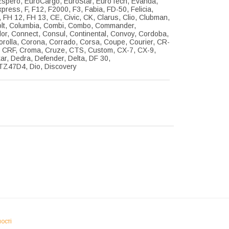
spero, EuroCargo, EuroStar, EuroTech, Evanda,
xpress, F, F12, F2000, F3, Fabia, FD-50, Felicia,
, FH 12, FH 13, CE, Civic, CK, Clarus, Clio, Clubman,
olt, Columbia, Combi, Combo, Commander,
, Connect, Consul, Continental, Convoy, Cordoba,
orolla, Corona, Corrado, Corsa, Coupe, Courier, CR-
r, CRF, Croma, Cruze, CTS, Custom, CX-7, CX-9,
kar, Dedra, Defender, Delta, DF 30,
Z47D4, Dio, Discovery
ості