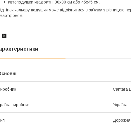
автоподушки квадратні 30х30 см або 45х45 см.
ідтінок кольору подушки може відрізнятися в зв'язку з різницею п
мартфоном.
арактеристики
Основні
иробник
Cantara D
раїна виробник
Україна
ип
Дорожня