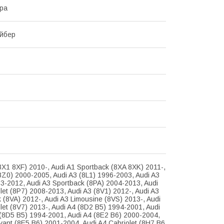
ра
йбер
8X1 8XF) 2010-, Audi A1 Sportback (8XA 8XK) 2011-,
8Z0) 2000-2005, Audi A3 (8L1) 1996-2003, Audi A3
3-2012, Audi A3 Sportback (8PA) 2004-2013, Audi
let (8P7) 2008-2013, Audi A3 (8V1) 2012-, Audi A3
 (8VA) 2012-, Audi A3 Limousine (8VS) 2013-, Audi
let (8V7) 2013-, Audi A4 (8D2 B5) 1994-2001, Audi
(8D5 B5) 1994-2001, Audi A4 (8E2 B6) 2000-2004,
vant (8E5 B6) 2001-2004, Audi A4 Cabriolet (8H7 B6