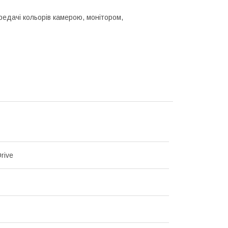
ередачі кольорів камерою, монітором,
rive