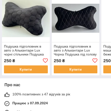
Подушка підголовник в
Подушка підголовник в
Поду
авто з Алькантари Lux
авто з Алькантари Lux
маши
чорні стільники Подушка
Чорна Подушка під голову
беже
під голову в машину
в машину подушечка під
підг
250
250
250
₴
₴
подушечка під шию
шию в автомобіль
Купити
Купити
Про нас
100% позитивних з 47 відгуків за рік
Працює з 07.09.2024