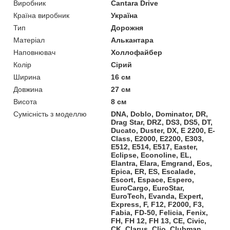
Виробник
Cantara Drive
Країна виробник
Україна
Тип
Дорожня
Матеріал
Алькантара
Наповнювач
Холлофайбер
Колір
Сірий
Ширина
16 см
Довжина
27 см
Висота
8 см
Сумісність з моделлю
DNA, Doblo, Dominator, DR,
Drag Star, DRZ, DS3, DS5, DT,
Ducato, Duster, DX, E 2200, E-
Class, E2000, E2200, E303,
E512, E514, E517, Easter,
Eclipse, Econoline, EL,
Elantra, Elara, Emgrand, Eos,
Epica, ER, ES, Escalade,
Escort, Espace, Espero,
EuroCargo, EuroStar,
EuroTech, Evanda, Expert,
Express, F, F12, F2000, F3,
Fabia, FD-50, Felicia, Fenix,
FH, FH 12, FH 13, CE, Civic,
CK, Clarus, Clio, Clubman,