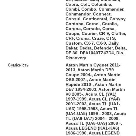
Cobra, Colt, Columbia,
Combi, Combo, Commander,
Commandor, Connect,
Consul, Continental, Convoy,
Cordoba, Cornel, Corolla,
Corona, Corrado, Corsa,
Coupe, Courier, CR-V, Crafter,
CRF, Croma, Cruze, CTS,
Custom, CX-7, CX-9, Daily,
Dakar, Dedra, Defender, Delta,
DF 30, DFA1040TZ47D4, Dio,
Discovery
Сумісність
Aston Martin Cygnet 2011-
2013, Aston Martin DB9
Coupe 2004-, Aston Martin
DBS 2007-, Aston Martin
Rapide 2010-, Aston Martin
DB7 1994-2003, Aston Martin
V8 2005-, Acura CL (YA1)
1997-1999, Acura CL (YA4)
2001-2003, Acura TL (UA1-
UA3) 1995-1998, Acura TL
(UA4-UA5) 1999 - 2003, Acura
TL (UA6-UA7) 2004 - 2008,
Acura TL (UA8-UA9) 2009 -,
Acura LEGEND (KA1-KA6)
1986-1990, Acura LEGEND