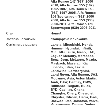
Alfa Romeo 147 (937) 2000-
2010, Alfa Romeo 155 (167)
1992-1997, Alfa Romeo 156
(932) 1997-2005, Alfa Romeo
156 Sportwagon (932) 2000-
2006, Alfa Romeo 159 (939)
2005-2011, Alfa Romeo 159
Sportwagon (939) 2006-2011
Стан
Новий
Застібка наволочки
стандартна блискавка
Сумісність з маркою
Lancia, Mitsubishi, Honda,
Hummer, Hyundai, Infiniti,
Mini, MG, Isuzu, Iveco, JAC,
Jaguar, Mercury, Mercedes-
Benz, Jeep, McLaren, Mazda,
Maybach, Maserati, Kia,
Lincoln, Lifan, Lexus,
Landwind, Lamborghini,
Land Rover, Alfa Romeo, УАЗ,
Москвич, Asia, Aston Martin,
Audi, BAW, Bentley, BMW,
Brilliance, Bugatti, Buick,
BYD, Cadillac, Chana,
Changhe, Chery, Chevrolet,
Chrysler, Citroen, Dacia, Dadi,
Daewoo, Daf, Daihatsu, Volvo,
Volkswagen, Toyota, Dodge,