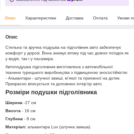
Опис
Характеристики
Доставка
Оплата
Умови п
Опис
Стильна та зручна подушка на підголівник авто забезпечує
комфорт у дорозі. Вона знижує втому під час довгих поїздок як
у водія, так і у пасажира.
Автоподушка підголовник виготовлена ​​з автомобільної
тканини турецького виробництва з підвищеною зносостійкістю
- Алькантари - штучної замші, м'якої та приємної на дотик.
Прекрасно вписується та доповнює інтер'єр авто.
Розміри подушки підголівника
Ширина
-27 см
Висота
- 16 см
Глубина
- 8 см.
Матеріал:
алькантара Lux (штучна замша)