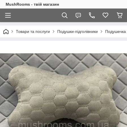
MushRooms - твій магазин
Товари та послуги
Подушки-підголівники
Подушечка п