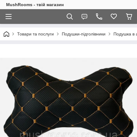
MushRooms - твій магазин
Товари та послуги
Подушки-підголівники
Подушка в а