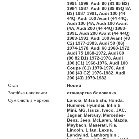
1991-1996, Audi 90 (81 85 B2)
1984-1987, Audi 90 (89 89Q 8A
B3) 1987-1991, Audi 100 (44
44Q, Audi 100 Avant (44 44Q,
Audi 100 (4A, Audi 100 Avant
(4A, Audi 200 (44 44Q) 1983-
1991, Audi 200 Avant (44 44Q)
1983-1991, Audi 100 Avant (43
C2) 1977-1983, Audi 50 (86)
1974-1978, Audi 60 1968-1972,
Audi 75 1068-1972, Audi 80
(80 82 B1) 1972-1978, Audi
100 (C1) 1968-1976, Audi 100
Coupe (C1) 1970-1976, Audi
100 (43 C2) 1976-1982, Audi
200 (43) 1979-1982
Стан
Новий
Застібка наволочки
стандартна блискавка
Сумісність з маркою
Lancia, Mitsubishi, Honda,
Hummer, Hyundai, Infiniti,
Mini, MG, Isuzu, Iveco, JAC,
Jaguar, Mercury, Mercedes-
Benz, Jeep, McLaren, Mazda,
Maybach, Maserati, Kia,
Lincoln, Lifan, Lexus,
Landwind, Lamborghini,