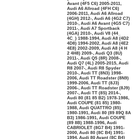
Avant (4F5 C6) 2005-2011,
Audi A6 Allroad (4FH C6)
2006-2011, Audi A6 Allroad
(4GH) 2012-, Audi A6 (4G2 C7)
2010-, Audi A6 Avant (4G5 C7)
2011-, Audi A7 Sportback
(4GA) 2010-, Audi V8 (44_
4C_) 1988-1994, Audi A8 (4D2
4D8) 1994-2002, Audi A8 (4E2
4E8) 2002-2009, Audi A8 (4 H
2 4H8) 2009-, Audi Q3 (8U)
2011-, Audi Q5 (8R) 2008-,
Audi Q7 (4L) 2005-2015, Audi
R8 2007-, Audi R8 Spyder
2010-, Audi TT (8N3) 1998-
2006, Audi TT Roadster (8N9)
1999-2006, Audi TT (8J3)
2006-, Audi TT Roadster (8J9)
2007-, Audi TT (8S) 2014-,
Audi 80 (81 85 B2) 1978-1986,
Audi COUPE (81 85) 1980-
1988, Audi QUATTRO (85)
1980-1991, Audi 80 (89 89Q 8A
B3) 1986-1991, Audi COUPE
(89 8B) 1988-1996, Audi
CABRIOLET (8G7 B4) 1991-
2000, Audi 80 (8C B4) 1991-
1994, Audi 80 Avant (8C B4)