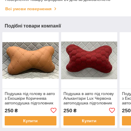
Всі умови повернення
Подібні товари компанії
Подушка під голову в авто
Подушка в авто під голову
Поду
з Екошкіри Коричнева
Алькантари Lux Червона
з Ек
автоподушка підголовник
автоподушка підголовник
авто
подушечка під голову в
подушка для автомобіля
поду
250
250
250
₴
₴
машину під шию
під шию
під 
Купити
Купити