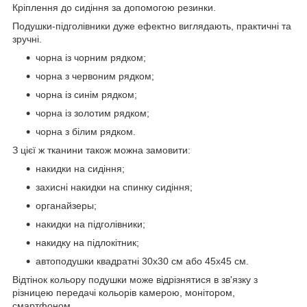
Кріплення до сидіння за допомогою резинки.
Подушки-підголівники дуже ефектно виглядають, практичні та
зручні.
чорна із чорним рядком;
чорна з червоним рядком;
чорна із синім рядком;
чорна із золотим рядком;
чорна з білим рядком.
З цієї ж тканини також можна замовити:
накидки на сидіння;
захисні накидки на спинку сидіння;
органайзеры;
накидки на підголівники;
накидку на підлокітник;
автоподушки квадратні 30х30 см або 45х45 см.
Відтінок кольору подушки може відрізнятися в зв'язку з
різницею передачі кольорів камерою, монітором,
смартфоном.