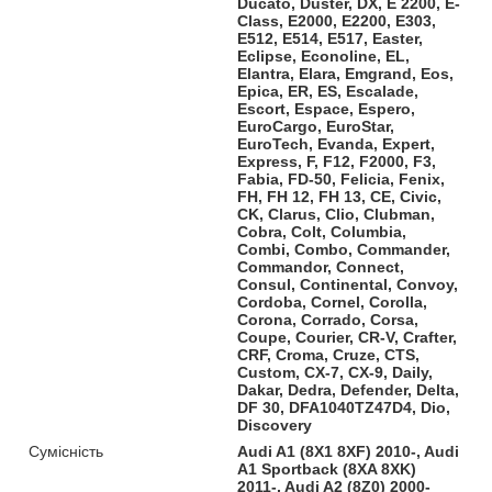
Ducato, Duster, DX, E 2200, E-
Class, E2000, E2200, E303,
E512, E514, E517, Easter,
Eclipse, Econoline, EL,
Elantra, Elara, Emgrand, Eos,
Epica, ER, ES, Escalade,
Escort, Espace, Espero,
EuroCargo, EuroStar,
EuroTech, Evanda, Expert,
Express, F, F12, F2000, F3,
Fabia, FD-50, Felicia, Fenix,
FH, FH 12, FH 13, CE, Civic,
CK, Clarus, Clio, Clubman,
Cobra, Colt, Columbia,
Combi, Combo, Commander,
Commandor, Connect,
Consul, Continental, Convoy,
Cordoba, Cornel, Corolla,
Corona, Corrado, Corsa,
Coupe, Courier, CR-V, Crafter,
CRF, Croma, Cruze, CTS,
Custom, CX-7, CX-9, Daily,
Dakar, Dedra, Defender, Delta,
DF 30, DFA1040TZ47D4, Dio,
Discovery
Сумісність
Audi A1 (8X1 8XF) 2010-, Audi
A1 Sportback (8XA 8XK)
2011-, Audi A2 (8Z0) 2000-