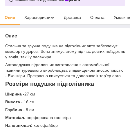
Опис
Характеристики
Доставка
Оплата
Умови п
Опис
Стильна та зручна подушка на підголівник авто забезпечує
комфорт у дорозі. Вона знижує втому під час довгих поїздок як
у водія, так і у пасажира.
Автоподушка підголовник виготовлена ​​з автомобільної
тканини турецького виробництва з підвищеною зносостійкістю
- Екошкіри. Прекрасно вписується та доповнює інтер'єр авто.
Розміри подушки підголівника
Ширина
-27 см
Висота
- 16 см
Глубина
- 8 см.
Матеріал:
перфорована єкошкіра
Наповнювач:
холофайбер