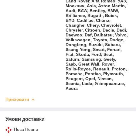
Land Rover, Alfa Romeo, УАЗ,
Москвич, Asia, Aston Martin,
Audi, BAW, Bentley, BMW,
Brilliance, Bugatti, Buick,
BYD, Cadillac, Chana,
Changhe, Chery, Chevrolet,
Chrysler, Citroen, Dacia, Dadi,
Daewoo, Daf, Daihatsu, Volvo,
Volkswagen, Toyota, Dodge,
Dongfeng, Suzuki, Subaru,
Ssang Yong, Smart, Ferrari,
Fiat, Skoda, Ford, Seat,
Saturn, Samsung, Geely,
Saab, Great Wall, Rover,
Rolls-Royce, Renault, Proton,
Porsche, Pontiac, Plymouth,
Peugeot, Opel, Nissan,
Scania, Lada, Універсальне,
Acura
Приховати
Умови доставки
Нова Пошта