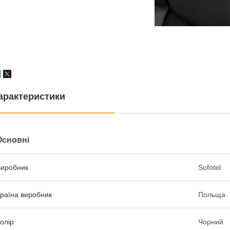
арактеристики
Основні
иробник
Sofotel
раїна виробник
Польща
олір
Чорний