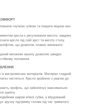
 КОМФОРТ
повнене гнучкою губкою та покрите міцною еко-
ментом крісла є регулювання висоти, завдяки
гнати крісло під свій зріст та висоту столу.
азліфтом, що дозволяє плавно змінювати
щений механізм нахилу дозволяє швидко
 стійкому положенні.
ОБЛЕННЯ
 із високоякісних матеріалів. Матеріал гладкий
 легко чиститься. Крісло зроблено з увагою до
 мають профіль, що забезпечує максимально
ля хребта.
подвійним шаром м'якої губки, а вбудований
ує зручну підтримку голови під час тривалого