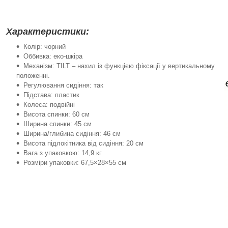
Характеристики:
Колір: чорний
Оббивка: еко-шкіра
Механізм: TILT – нахил із функцією фіксації у вертикальному
положенні.
Регулювання сидіння: так
Підстава: пластик
Колеса: подвійні
Висота спинки: 60 см
Ширина спинки: 45 см
Ширина/глибина сидіння: 46 см
Висота підлокітника від сидіння: 20 см
Вага з упаковкою: 14,9 кг
Розміри упаковки: 67,5×28×55 см