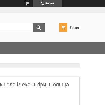
Кошик
Кошик
крісло із еко-шкіри, Польща