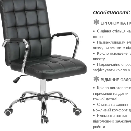
Особливості:
ЕРГОНОМІКА І
Сидіння стільця на
шкірою.
Найважливішим еле
якому ви зможете піді
Крісло оснащене г
висоту.
Надзвичайно спро
зафіксувати крісло у
ВІДМІННЕ ОЗД
Крісло виготовлене
і приємний на дотик,
кожної деталі.
Спинка та сидіння
можливий комфорт д
Елементи покриті 
підголовник забезпеч
роботи.