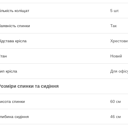
ількість коліщат
5 шт.
аявність спинки
Так
ідстава крісла
Хрестови
тан
Новий
ип крісла
Для офіс
Розміри спинки та сидіння
исота спинки
60 см
либина сидіння
46 см