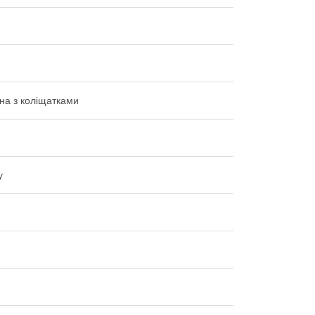
на з коліщатками
у