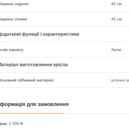
ирина сидіння
46 см
ирина спинки
45 см
Додаткові функції і характеристики
олір каркасу
Хром
Матеріал виготовлення крісла
сновний оббивний матеріал
штучна ш
нформація для замовлення
іна:
2 990 ₴