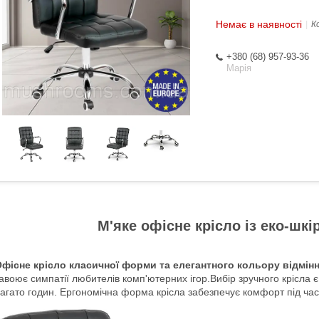
Немає в наявності
К
+380 (68) 957-93-36
Марія
М'яке офісне крісло із еко-шк
фісне крісло класичної форми та елегантного кольору відмінн
авоює симпатії любителів комп'ютерних ігор.Вибір зручного крісла
агато годин. Ергономічна форма крісла забезпечує комфорт під час