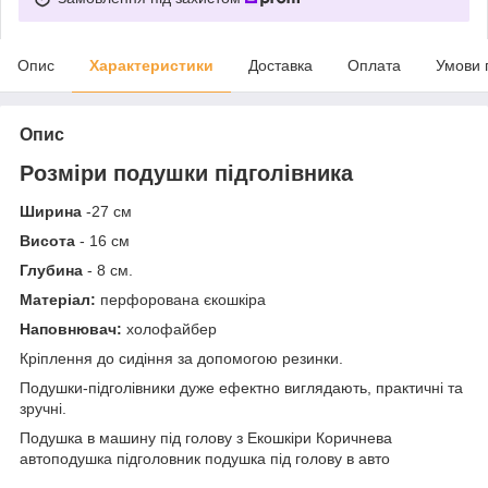
Опис
Характеристики
Доставка
Оплата
Умови 
Опис
Розміри подушки підголівника
Ширина
-27 см
Висота
- 16 см
Глубина
- 8 см.
Матеріал:
перфорована єкошкіра
Наповнювач:
холофайбер
Кріплення до сидіння за допомогою резинки.
Подушки-підголівники дуже ефектно виглядають, практичні та
зручні.
Подушка в машину під голову з Екошкіри Коричнева
автоподушка підголовник подушка під голову в авто