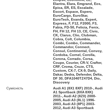
Elantra, Elara, Emgrand, Eos,
Epica, ER, ES, Escalade,
Escort, Espace, Espero,
EuroCargo, EuroStar,
EuroTech, Evanda, Expert,
Express, F, F12, F2000, F3,
Fabia, FD-50, Felicia, Fenix,
FH, FH 12, FH 13, CE, Civic,
CK, Clarus, Clio, Clubman,
Cobra, Colt, Columbia,
Combi, Combo, Commander,
Commandor, Connect,
Consul, Continental, Convoy,
Cordoba, Cornel, Corolla,
Corona, Corrado, Corsa,
Coupe, Courier, CR-V, Crafter,
CRF, Croma, Cruze, CTS,
Custom, CX-7, CX-9, Daily,
Dakar, Dedra, Defender, Delta,
DF 30, DFA1040TZ47D4, Dio,
Discovery
Сумісність
Audi A1 (8X1 8XF) 2010-, Audi
A1 Sportback (8XA 8XK)
2011-, Audi A2 (8Z0) 2000-
2005, Audi A3 (8L1) 1996-
2003, Audi A3 (8P1) 2003-
2012, Audi A3 Sportback