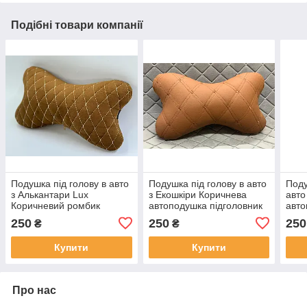
Подібні товари компанії
Подушка під голову в авто
Подушка під голову в авто
Поду
з Алькантари Lux
з Екошкіри Коричнева
авто
Коричневий ромбик
автоподушка підголовник
авто
автоподушка підголовник
подушечка під голову в
поду
250
250
250
₴
₴
подушечка під голову
машину під шию
маш
Купити
Купити
Про нас