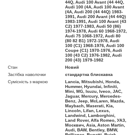
44Q, Audi 100 Avant (44 44Q,
Audi 100 (4A, Audi 100 Avant
(4A, Audi 200 (44 44Q) 1983-
1991, Audi 200 Avant (44 44Q)
1983-1991, Audi 100 Avant (43
C2) 1977-1983, Audi 50 (86)
1974-1978, Audi 60 1968-1972,
Audi 75 1068-1972, Audi 80
(80 82 B1) 1972-1978, Audi
100 (C1) 1968-1976, Audi 100
Coupe (C1) 1970-1976, Audi
100 (43 C2) 1976-1982, Audi
200 (43) 1979-1982
Стан
Новий
Застібка наволочки
стандартна блискавка
Сумісність з маркою
Lancia, Mitsubishi, Honda,
Hummer, Hyundai, Infiniti,
Mini, MG, Isuzu, Iveco, JAC,
Jaguar, Mercury, Mercedes-
Benz, Jeep, McLaren, Mazda,
Maybach, Maserati, Kia,
Lincoln, Lifan, Lexus,
Landwind, Lamborghini,
Land Rover, Alfa Romeo, УАЗ,
Москвич, Asia, Aston Martin,
Audi, BAW, Bentley, BMW,
Brilliance, Bugatti, Buick,