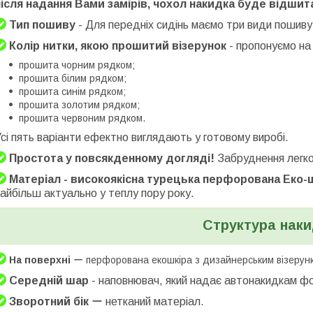
після надання Вами замірів, чохол накидка буде відши
Тип пошиву
- Для передніх сидінь маємо три види пошиву
Колір нитки, якою прошитий візерунок
- пропонуємо на 
прошита чорним рядком;
прошита білим рядком;
прошита синім рядком;
прошита золотим рядком;
прошита червоним рядком.
сі пять варіанти ефектно виглядають у готовому виробі.
Простота у повсякденному догляді!
Забруднення легко
Матеріал - високоякісна турецька перфорована Еко-
айбільш актуально у теплу пору року.
Структура нак
На поверхні
ー перфорована екошкіра з дизайнерським візерунко
Середній шар
- наповнювач, який надає автонакидкам фо
Зворотний бік
ー нетканий матеріал.