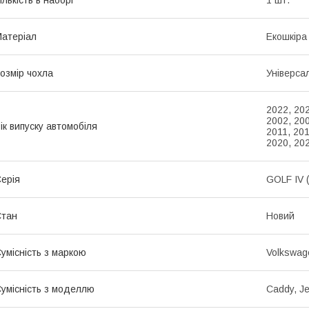
атеріал
Екошкіра
озмір чохла
Універса
2022, 202
2002, 200
ік випуску автомобіля
2011, 201
2020, 20
ерія
GOLF IV 
Стан
Новий
умісність з маркою
Volkswag
умісність з моделлю
Caddy, Je