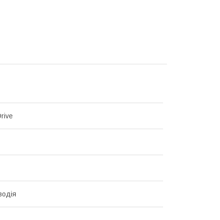
rive
водія