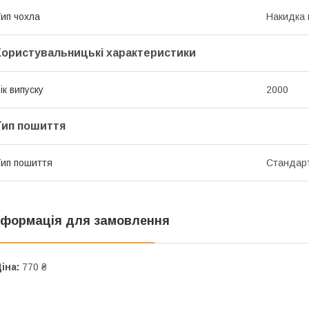
ип чохла
Накидка 
Користувальницькі характеристики
ік випуску
2000
Тип пошиття
ип пошиття
Стандар
нформація для замовлення
іна:
770 ₴