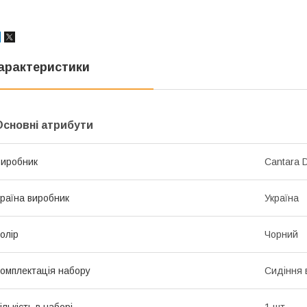
арактеристики
Основні атрибути
иробник
Cantara D
раїна виробник
Україна
олір
Чорний
омплектація набору
Сидіння 
ількість в наборі
1 шт.