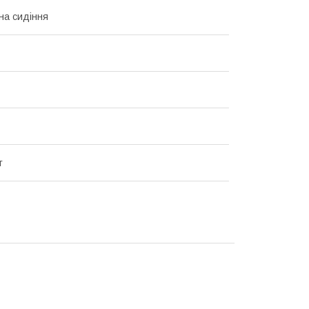
на сидіння
т