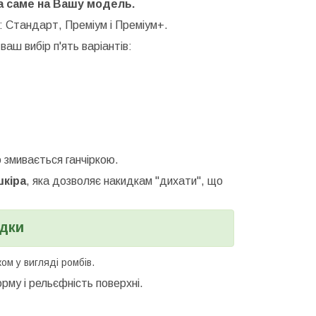
та саме на Вашу модель.
: Стандарт, Преміум і Преміум+.
ваш вибір п'ять варіантів:
 змивається ганчіркою.
шкіра
, яка дозволяє накидкам "дихати", що
идки
м у вигляді ромбів.
рму і рельєфність поверхні.