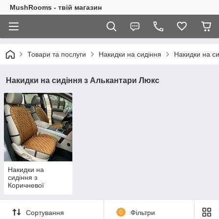
MushRooms - твій магазин
Товари та послуги
Накидки на сидіння
Накидки на с
Накидки на сидіння з Алькантари Люкс
Накидки на
сидіння з
Коричневої
Алькантари Люкс
візерунок великий
ромб з подвійним
Сортування
0
Фільтри
рядком